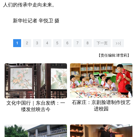
人们的传承中走向未来。
新华社记者 辛悦卫 摄
1
2
3
4
5
6
7
8
下一页
>>|
【责任编辑:谭雪莉】
石家庄：京剧脸谱制作技艺
文化中国行｜东台发绣：一
进校园
缕发丝映古今