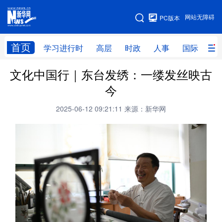
手机版
网站无障碍
PC版本
网站地图
首页
学习进行时
高层
时政
人事
国际
财
文化中国行｜东台发绣：一缕发丝映古
学习进行时
高层
时政
人事
今
国际
财经
网评
港澳
2025-06-12 09:21:11
来源：新华网
台湾
思客智库
全球连线
教育
科技
科创
量子
体育
文化
书画
健康
军事
访谈
视频
图片
政务
法律
中央文件
金融
汽车
食品
人居
信息化
数字经济