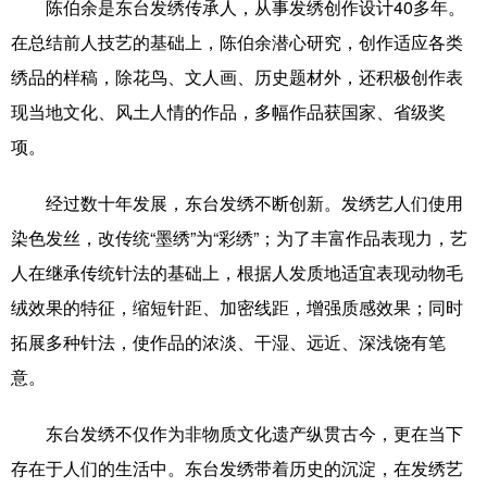
山东
河南
湖北
湖南
陈伯余是东台发绣传承人，从事发绣创作设计40多年。
在总结前人技艺的基础上，陈伯余潜心研究，创作适应各类
广东
广西
海南
重庆
绣品的样稿，除花鸟、文人画、历史题材外，还积极创作表
四川
贵州
云南
西藏
现当地文化、风土人情的作品，多幅作品获国家、省级奖
陕西
甘肃
青海
宁夏
项。
新疆
内蒙古
黑龙江
经过数十年发展，东台发绣不断创新。发绣艺人们使用
染色发丝，改传统“墨绣”为“彩绣”；为了丰富作品表现力，艺
多语种频道
人在继承传统针法的基础上，根据人发质地适宜表现动物毛
绒效果的特征，缩短针距、加密线距，增强质感效果；同时
English
Español
Français
عربى
拓展多种针法，使作品的浓淡、干湿、远近、深浅饶有笔
Русский язык
日本語
한국어
意。
Deutsch
Português
东台发绣不仅作为非物质文化遗产纵贯古今，更在当下
存在于人们的生活中。东台发绣带着历史的沉淀，在发绣艺