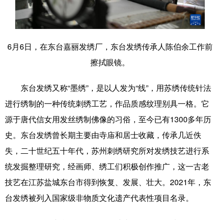
学术中国
乡村振兴
银龄
溯源中国
城市
旅游
能源
会展
6月6日，在东台嘉丽发绣厂，东台发绣传承人陈伯余工作前
彩票
娱乐
时尚
悦读
擦拭眼镜。
公益
一带一路
亚太网
上市公司
东台发绣又称“墨绣”，是以人发为“线”，用苏绣传统针法
文化产业
进行绣制的一种传统刺绣工艺，作品质感纹理别具一格。它
源于唐代信女用发丝绣制佛像的习俗，至今已有1300多年历
史。东台发绣曾长期主要由寺庙和居士收藏，传承几近佚
地方频道
失，二十世纪五十年代，苏州刺绣研究所对发绣技艺进行系
北京
天津
河北
山西
统发掘整理研究，经画师、绣工们积极创作推广，这一古老
辽宁
吉林
上海
江苏
技艺在江苏盐城东台市得到恢复、发展、壮大。2021年，东
台发绣被列入国家级非物质文化遗产代表性项目名录。
浙江
安徽
福建
江西