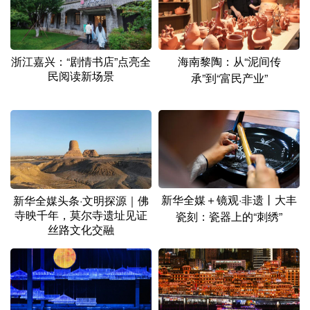
浙江嘉兴：“剧情书店”点亮全
海南黎陶：从“泥间传
民阅读新场景
承”到“富民产业”
新华全媒＋镜观·非遗丨大丰
新华全媒头条·文明探源｜佛
寺映千年，莫尔寺遗址见证
瓷刻：瓷器上的“刺绣”
丝路文化交融