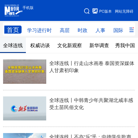
手机版
手机版
PC版本
网站无障碍
网站地图
首页
学习进行时
高层
时政
人事
国际
财
全球连线
权威访谈
文化新观察
新华调查
秀我中国
学习进行时
高层
时政
人事
国际
财经
网评
港澳
全球连线丨行走山水画卷 泰国资深媒体
人甘肃初印象
台湾
思客智库
全球连线
教育
科技
科创
量子
体育
文化
书画
健康
军事
全球连线丨中韩青少年共聚湖北咸丰感
受土苗民俗文化
访谈
视频
图片
政务
法律
中央文件
金融
汽车
全球连线丨不亦“乐”乎：中德学生歌声
食品
人居
信息化
数字经济