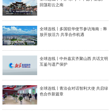
回荡彩云之南
学术中国
乡村振兴
银龄
溯源中国
城市
旅游
能源
会展
全球连线丨多国驻华使节参访海南：释
彩票
娱乐
时尚
悦读
放开放活力 共享合作机遇
公益
一带一路
亚太网
上市公司
文化产业
全球连线丨中外嘉宾齐聚山西 共话文明
互鉴与遗产保护
地方频道
北京
天津
河北
山西
全球连线丨青洽会对话智利大使 共启绿
辽宁
吉林
上海
江苏
色合作新篇章
浙江
安徽
福建
江西