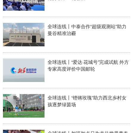
全球连线丨中泰合作“超级观测站”助力
曼谷精准治霾
全球连线丨“爱达·花城号”完成试航 外方
专家高度评价中国邮轮
全球连线丨“铿锵玫瑰”助力西北乡村女
孩逐梦绿茵场