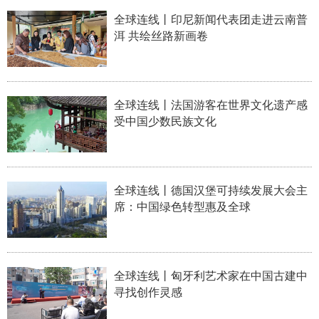
山东
河南
湖北
湖南
全球连线丨印尼新闻代表团走进云南普
广东
广西
海南
重庆
洱 共绘丝路新画卷
四川
贵州
云南
西藏
陕西
甘肃
青海
宁夏
全球连线丨法国游客在世界文化遗产感
受中国少数民族文化
新疆
内蒙古
黑龙江
多语种频道
全球连线丨德国汉堡可持续发展大会主
席：中国绿色转型惠及全球
English
Español
Français
عربى
Русский язык
日本語
한국어
Deutsch
Português
全球连线丨匈牙利艺术家在中国古建中
寻找创作灵感