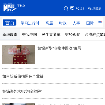
手机版
手机版
PC版本
网站无障碍
网站地图
首页
学习进行时
高层
时政
人事
国际
财
新华调查
秀我中国
民生直通车
财经观察
台湾驻点笔
学习进行时
高层
时政
人事
国际
财经
网评
港澳
警惕新型“老物件回收”骗局
台湾
思客智库
全球连线
教育
科技
科创
量子
体育
文化
书画
健康
军事
如何斩断偷拍黑色产业链
访谈
视频
图片
政务
警惕海外求职“淘金陷阱”
法律
中央文件
金融
汽车
食品
人居
信息化
数字经济