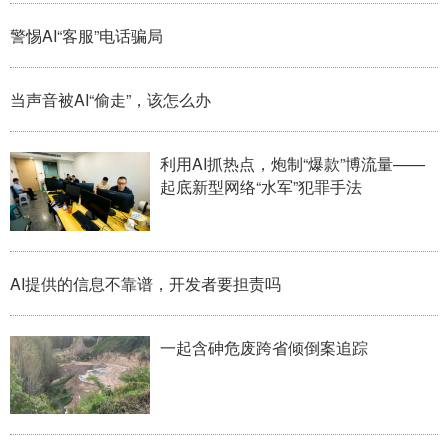
山东
河南
湖北
湖南
警惕AI“客服”电话骗局
广东
广西
海南
重庆
四川
贵州
云南
西藏
当声音被AI“偷走”，该怎么办
陕西
甘肃
青海
宁夏
利用AI抓热点，炮制“爆款”博流量——
新疆
内蒙古
黑龙江
起底新型网络“水军”犯罪手法
多语种频道
AI提供的信息不靠谱，开发者要担责吗
English
Español
Français
عربى
Русский язык
日本語
한국어
一起含砷危废跨省倾倒案追踪
Deutsch
Português