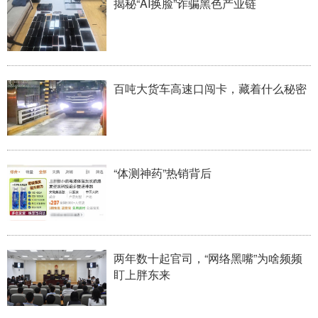
揭秘“AI换脸”诈骗黑色产业链
学术中国
乡村振兴
银龄
溯源中国
城市
旅游
能源
会展
百吨大货车高速口闯卡，藏着什么秘密
彩票
娱乐
时尚
悦读
公益
一带一路
亚太网
上市公司
文化产业
“体测神药”热销背后
地方频道
北京
天津
河北
山西
两年数十起官司，“网络黑嘴”为啥频频
辽宁
吉林
上海
江苏
盯上胖东来
浙江
安徽
福建
江西