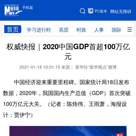
手机版
手机版
PC版本
网站无障碍
网站地图
首页
学习进行时
高层
时政
人事
国际
财
权威快报｜2020中国GDP首超100万亿
学习进行时
高层
时政
人事
元
国际
财经
网评
港澳
2021-01-18 10:01:15
来源： 新华社“新华视点”微博
台湾
思客智库
全球连线
教育
中国经济迎来重要里程碑。国家统计局18日发布
科技
科创
量子
体育
数据，2020年，我国国内生产总值（GDP）首次突破
文化
书画
健康
军事
100万亿元大关。（记者：陈炜伟、王雨萧，海报设
访谈
视频
图片
政务
计：贾伊宁） ​
法律
中央文件
金融
汽车
食品
人居
信息化
数字经济