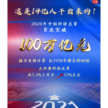
学术中国
乡村振兴
银龄
溯源中国
城市
旅游
能源
会展
彩票
娱乐
时尚
悦读
公益
一带一路
亚太网
上市公司
文化产业
地方频道
北京
天津
河北
山西
辽宁
吉林
上海
江苏
浙江
安徽
福建
江西