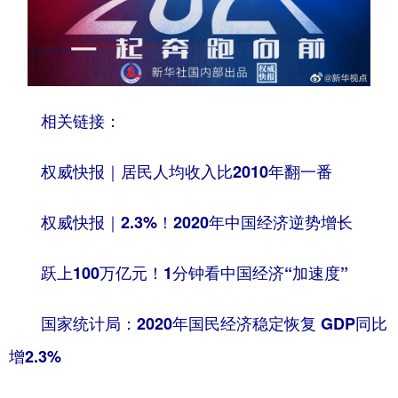
山东
河南
湖北
湖南
广东
广西
海南
重庆
四川
贵州
云南
西藏
陕西
甘肃
青海
宁夏
相关链接：
新疆
内蒙古
黑龙江
权威快报｜居民人均收入比2010年翻一番
权威快报｜2.3%！2020年中国经济逆势增长
多语种频道
English
Español
Français
عربى
跃上100万亿元！1分钟看中国经济“加速度”
Русский язык
日本語
한국어
国家统计局：2020年国民经济稳定恢复 GDP同比
Deutsch
Português
增2.3%