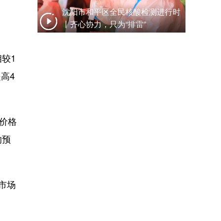
沈阳市和平区全民核酸检测进行时
丨齐心协力，只为“排雷”
较1
高4
价格
的预
市场