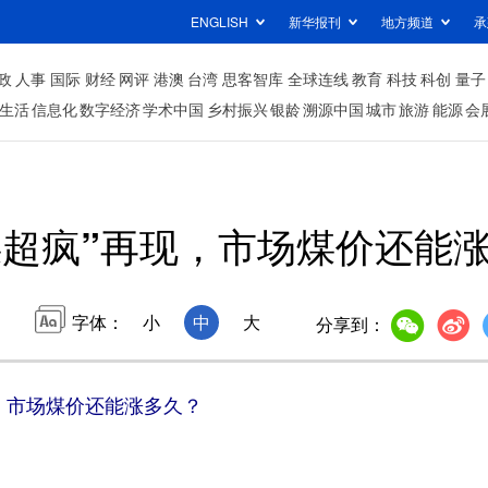
ENGLISH
新华报刊
地方频道
承
政
人事
国际
财经
网评
港澳
台湾
思客智库
全球连线
教育
科技
科创
量子
生活
信息化
数字经济
学术中国
乡村振兴
银龄
溯源中国
城市
旅游
能源
会
煤超疯”再现，市场煤价还能
字体：
小
中
大
分享到：
，市场煤价还能涨多久？