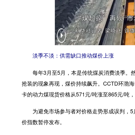
淡季不淡：供需缺口推动煤价上涨
每年3月至5月，本是传统煤炭消费淡季。然
抢装的现象再现，煤价持续飙升。CCTD环渤海动
卡的动力煤现货价格从571元/吨涨至865元/吨
为避免市场参与者对价格走势形成误判，5月1
价指数暂停发布。