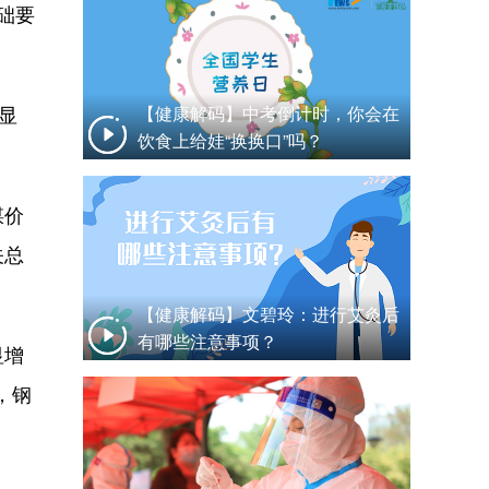
础要
显
【健康解码】中考倒计时，你会在
饮食上给娃“换换口”吗？
煤价
关总
【健康解码】文碧玲：进行艾灸后
有哪些注意事项？
显增
，钢