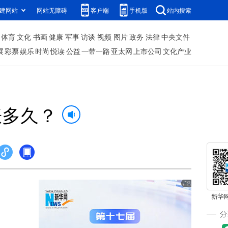
建网站
网站无障碍
客户端
手机版
站内搜索
体育
文化
书画
健康
军事
访谈
视频
图片
政务
法律
中央文件
展
彩票
娱乐
时尚
悦读
公益
一带一路
亚太网
上市公司
文化产业
涨多久？