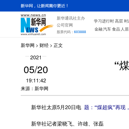
新华通讯社主办
学习进行时
高层
时
公司官网
金融
汽车
食品
人居
股票代码：
603888
新华网
>
财经
> 正文
2021
“
05/20
19:11:42
来源：新华网
新华社太原5月20日电
题：“煤超疯”再现
新华社记者梁晓飞、许雄、张磊