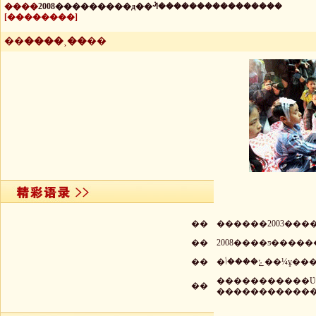
����
2008���������д��ᣬ����������������
[��������]
��
����˲��
��
��
������2003���
��
2008����ƽ����
��
�����������Ʋ
��
�����������