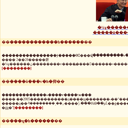
�¼ұ�����
��
������������һ������
��
����
������������ÿ�����ϴ򿪵���վ���������»
���� 2��28�����磬
�¼ұ������ڽ��������ѵ����߽����󣬿����
[��������]
��
����ů���ѵ�һ�仰
��
����
���������»����ѵ����ʸж���
���� ��2005�����������д����ϣ�������˵��“�
�����д��ᣬ��������˼��ٸ����⡣���ǶԹ��µĹ��ģ�����ж����ҡ��������ཨ��������ֵ���Һ������������濼
�ǵġ�”
[��������]
��
���ȵ�һ������
��