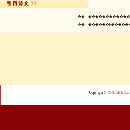
��
������������
��
������ʫ�����
Copyright
XINHUANET
.c