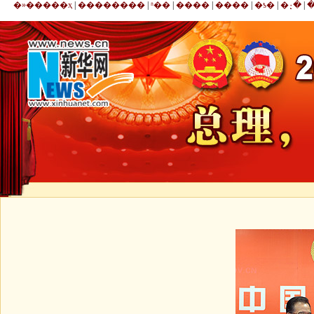
�»�����ҳ
|
��������
|
ʱ��
|
����
|
����
|
�ƾ�
|
�۰�̨
|