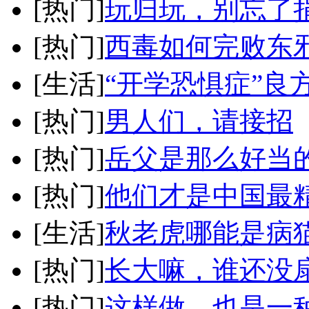
[热门]
玩归玩，别忘了
[热门]
西毒如何完败东
[生活]
“开学恐惧症”良
[热门]
男人们，请接招
[热门]
岳父是那么好当
[热门]
他们才是中国最
[生活]
秋老虎哪能是病
[热门]
长大嘛，谁还没
[热门]
这样做，也是一