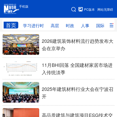
手机版
手机版
PC版本
网站无障碍
网站地图
首页
学习进行时
高层
时政
人事
国际
财
学习进行时
高层
时政
人事
2026建筑装饰材料流行趋势发布大
会在京举办
国际
财经
网评
港澳
台湾
思客智库
全球连线
教育
11月BHI回落 全国建材家居市场进
入传统淡季
科技
科创
量子
体育
文化
书画
健康
军事
2025年建筑材料行业大会在宁波召
访谈
视频
图片
政务
开
法律
中央文件
金融
汽车
高品质建筑与建筑项目ESG技术交
食品
人居
信息化
数字经济