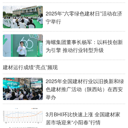
山东
河南
湖北
湖南
2025年“六零绿色建材日”活动在济
广东
广西
海南
重庆
宁举行
四川
贵州
云南
西藏
陕西
甘肃
青海
宁夏
海螺集团董事长杨军：以科技创新
为引擎 推动行业转型升级
新疆
内蒙古
黑龙江
建材运行成绩“亮点”频现
多语种频道
2025年全国建材行业以旧换新和绿
English
Español
Français
عربى
色建材推广活动（陕西站）在西安
举办
Русский язык
日本語
한국어
Deutsch
Português
3月BHI环比快速上涨 全国建材家
居市场迎来“小阳春”行情