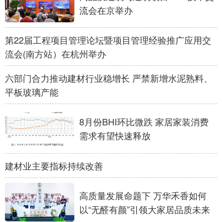
流会在京举办
学术中国
乡村振兴
银龄
溯源中国
第22届工程项目管理论坛暨项目管理经验推广应用交
城市
旅游
能源
会展
流会(南方站）在杭州举办
彩票
娱乐
时尚
悦读
六部门合力推动建材行业稳增长 严禁新增水泥熟料、
公益
一带一路
亚太网
上市公司
平板玻璃产能
文化产业
8月份BHI环比微跌 家居家装消费
需求有望快速释放
地方频道
北京
天津
河北
山西
建材业主要指标持续改善
辽宁
吉林
上海
江苏
高质量发展命题下 万华禾香如何
浙江
安徽
福建
江西
以“无醛有颜”引领大家居品质未来