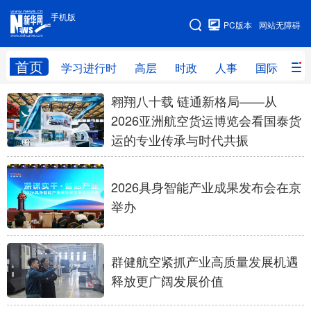
手机版
手机版
PC版本
网站无障碍
网站地图
首页
学习进行时
高层
时政
人事
国际
财
翱翔八十载 链通新格局——从
学习进行时
高层
时政
人事
2026亚洲航空货运博览会看国泰货
国际
财经
网评
港澳
运的专业传承与时代共振
台湾
思客智库
全球连线
教育
2026具身智能产业成果发布会在京
科技
科创
量子
体育
举办
文化
书画
健康
军事
访谈
视频
图片
政务
群健航空紧抓产业高质量发展机遇
释放更广阔发展价值
法律
中央文件
金融
汽车
食品
人居
信息化
数字经济