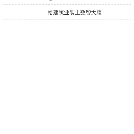
慧城市
给建筑业装上数智大脑
智能建造“智”在哪
唐国海：数字化研发赋能 实现美好
人居中“人“的美好
价值协同 利益共享 居然之家成立
家居行业数字化营销联盟