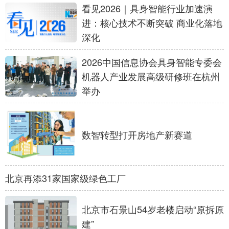
看见2026｜具身智能行业加速演
学术中国
乡村振兴
银龄
溯源中国
进：核心技术不断突破 商业化落地
深化
城市
旅游
能源
会展
2026中国信息协会具身智能专委会
彩票
娱乐
时尚
悦读
机器人产业发展高级研修班在杭州
公益
一带一路
亚太网
上市公司
举办
文化产业
数智转型打开房地产新赛道
地方频道
北京
天津
河北
山西
北京再添31家国家级绿色工厂
辽宁
吉林
上海
江苏
北京市石景山54岁老楼启动“原拆原
浙江
安徽
福建
江西
建”