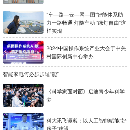
山东
河南
湖北
湖南
“车—路—云—网—图”智能体系助
广东
广西
海南
重庆
力一路畅通 灯随车动 “绿灯自由”这
四川
贵州
云南
西藏
样实现
陕西
甘肃
青海
宁夏
2024中国操作系统产业大会于中关
新疆
内蒙古
黑龙江
村国际创新中心举办
多语种频道
智能家电何必步步逞“能”
English
Español
Français
عربى
《科学家面对面》启迪青少年科学
Русский язык
日本語
한국어
梦
Deutsch
Português
科大讯飞谭昶：以人工智能赋能“好
房子”建设