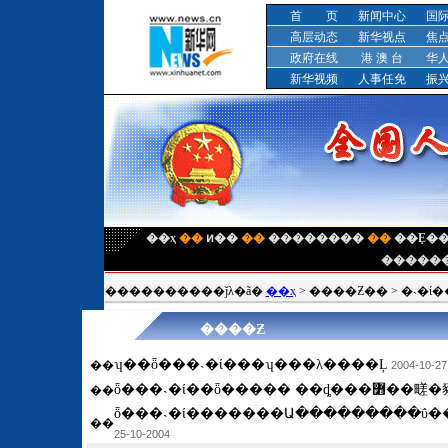
首 页
新闻中心
国
高层动态
新华视点
焦
政府在线
港 澳 台
华
新华视频
人事任免
振
��ҳ
��
ͷ��
��
��������
��
�����
����������ǰλ�ã�
��ҳ
>
����Ƶ��
>
�˴�ί
����Ƶ
ʮ��ȫ���˴�ί���ʮ���λ����Ļ
��
2004-10-27
ȫ���˴�ί��ȫ����� ��
��
��
2004-10-25