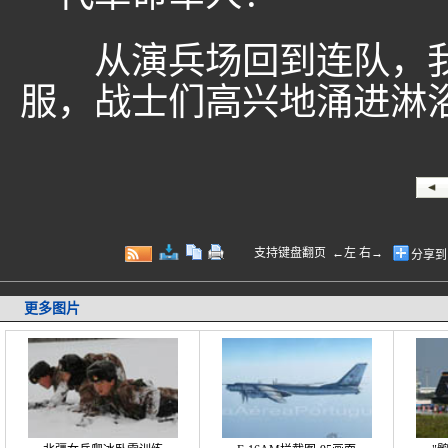
从演兵场回到连队，我
服，战士们高兴地涌进淋
支持键盘翻页 ←左 右→
分享到
更多图片