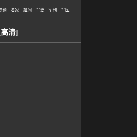
专题
名家
趣闻
军史
军刊
军医
高清]