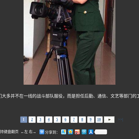
多并不在一线的战斗部队服役，而是担任后勤、通信、文艺等部门的工
1
2
3
4
5
6
7
8
9
10
>>|
盘翻页 ←左 右→
分享到：