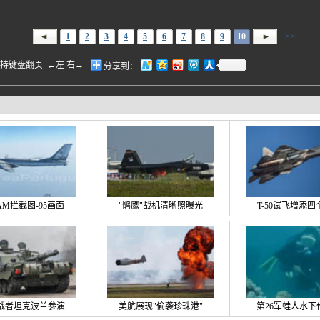
1
2
3
4
5
6
7
8
9
10
>>|
盘翻页 ←左 右→
分享到：
6AM拦截图-95画面
"鹘鹰"战机清晰照曝光
T-50试飞增添四
战者坦克波兰参演
美航展现"偷袭珍珠港"
第26军蛙人水下