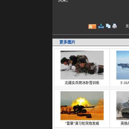
风采。
支持键
更多图片
北疆女兵爬冰卧雪训练
F-1
"雷暴"演习轮突炮发威
英挑