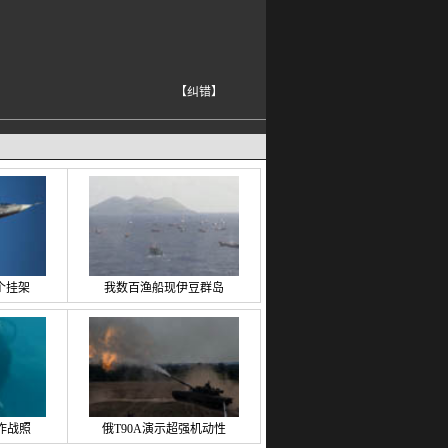
【纠错】
个挂架
我数百渔船现伊豆群岛
作战照
俄T90A演示超强机动性