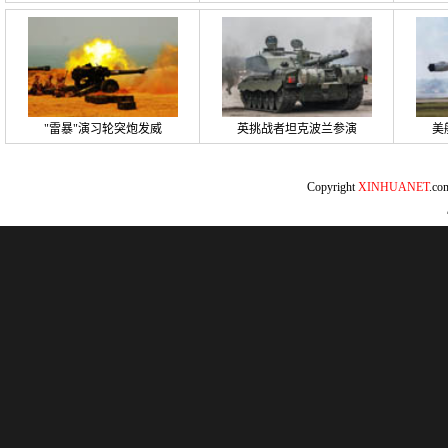
"雷暴"演习轮突炮发威
英挑战者坦克波兰参演
美
Copyright
XINHUANET
.c