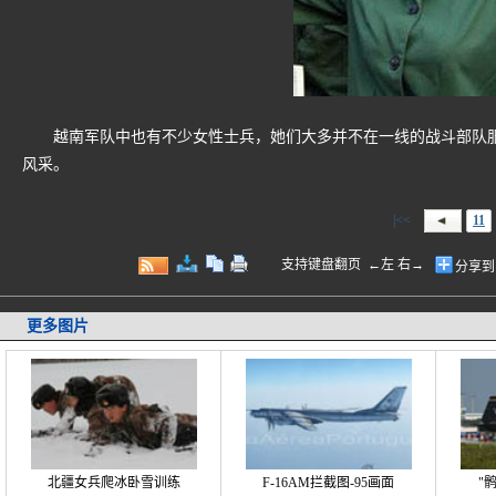
越南军队中也有不少女性士兵，她们大多并不在一线的战斗部队服
风采。
|<<
11
支持键盘翻页 ←左 右→
分享到
更多图片
北疆女兵爬冰卧雪训练
F-16AM拦截图-95画面
"