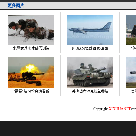
更多图片
北疆女兵爬冰卧雪训练
F-16AM拦截图-95画面
"
"雷暴"演习轮突炮发威
英挑战者坦克波兰参演
美
Copyright
XINHUANET
.c