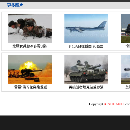
更多图片
北疆女兵爬冰卧雪训练
F-16AM拦截图-95画面
"
"雷暴"演习轮突炮发威
英挑战者坦克波兰参演
美
Copyright
XINHUANET
.c