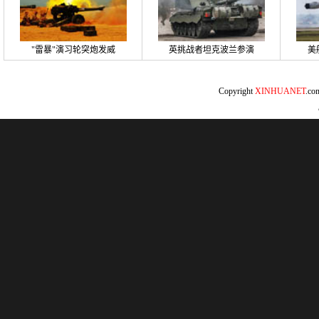
"雷暴"演习轮突炮发威
英挑战者坦克波兰参演
美
Copyright
XINHUANET
.c