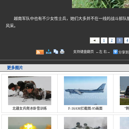
越南军队中也有不少女性士兵，她们大多并不在一线的战斗部队服
风采。
1
2
3
4
支持键盘翻页 ←左 右→
分享到
更多图片
北疆女兵爬冰卧雪训练
F-16AM拦截图-95画面
"