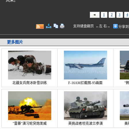
风采。
1
2
3
4
支持键盘翻页 ←左 右→
分享到
更多图片
北疆女兵爬冰卧雪训练
F-16AM拦截图-95画面
"
"雷暴"演习轮突炮发威
英挑战者坦克波兰参演
美