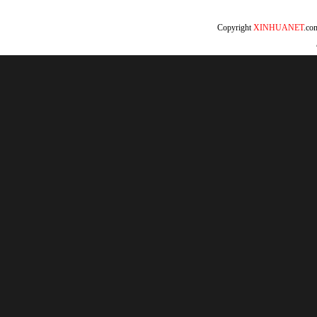
Copyright
XINHUANET
.c