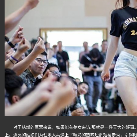
对于枯燥的军营来说，如果能有美女来访,那就是一件天大的好事。7
上。漂亮的姑娘们为驻地大兵送上了精彩的热辣短裤短裙走秀，引得眼镜