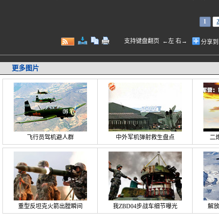
1
支持键盘翻页 ←左 右→
分享到
更多图片
飞行员驾机避人群
中外军机弹射救生盘点
二
重型反坦克火箭出膛瞬间
我ZBD04步战车细节曝光
解