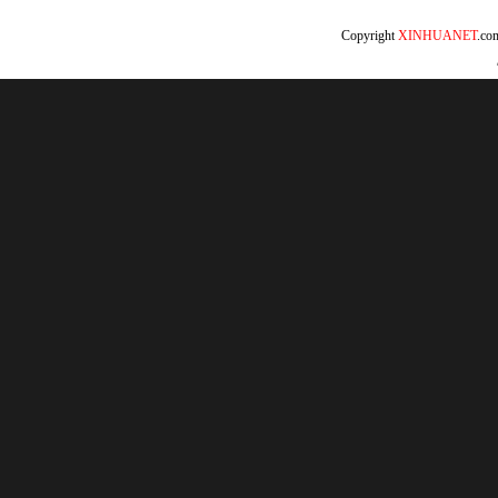
Copyright
XINHUANET
.c