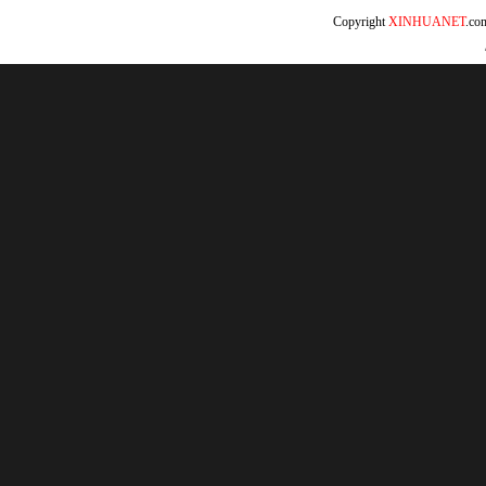
Copyright
XINHUANET
.c