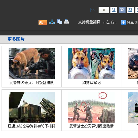
|<<
31
32
33
支持键盘翻页 ←左 右→
分享到
更多图片
武警神犬奇兵：叼饭盆排队
狗狗从军记
红旗16防空导弹群40℃下排阵
武警战士投实弹训练出险情