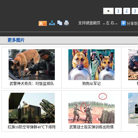
1
2
3
支持键盘翻页 ←左 右→
分享到
更多图片
武警神犬奇兵：叼饭盆排队
狗狗从军记
红旗16防空导弹群40℃下排阵
武警战士投实弹训练出险情