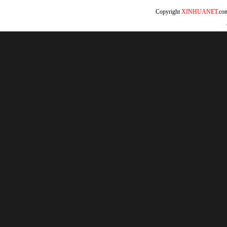
Copyright
XINHUANET
.c