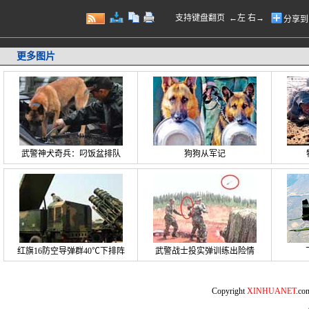
支持键盘翻页 ←左 右→
分享到
更多图片
武警神犬奇兵：叼饭盆排队
狗狗从军记
红旗16防空导弹群40℃下排阵
武警战士投实弹训练出险情
Copyright
XINHUANET
.c