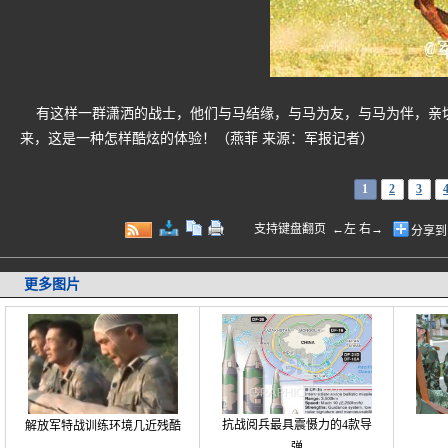
有这样一群潇洒的战士，他们与马结缘，与马为友，与马为伴，亲切
来，这是一种怎样酷炫的体验！（燕菲 来源：军报记者）
1
2
3
支持键盘翻页 ←左 右→
分享到
更多图片
抗战阅兵最具震慑力的4款导
解放军特战训练环境几近残酷
弹