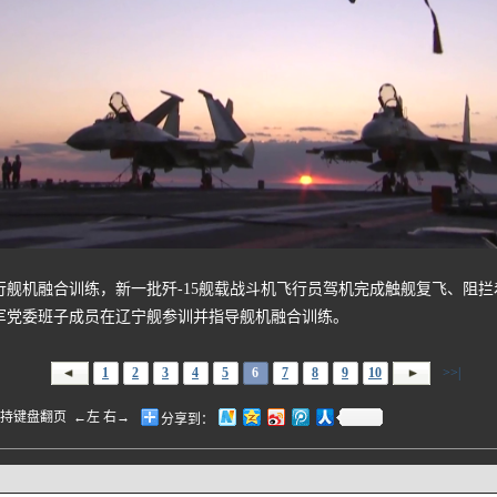
机融合训练，新一批歼-15舰载战斗机飞行员驾机完成触舰复飞、阻拦
军党委班子成员在辽宁舰参训并指导舰机融合训练。
1
2
3
4
5
6
7
8
9
10
>>|
盘翻页 ←左 右→
分享到：