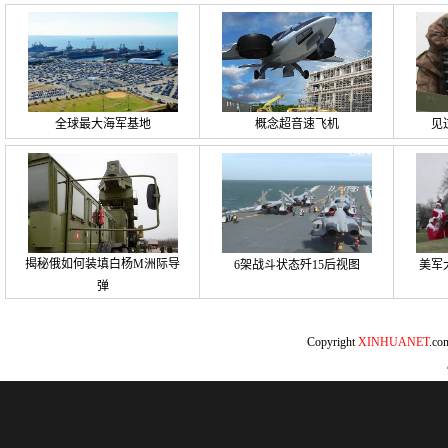
全球最大海军基地
概念超音速飞机
见
揭秘俄如何装填白杨M洲际导
6架战斗状态歼15后视图
美军
弹
Copyright
XINHUANET
.c