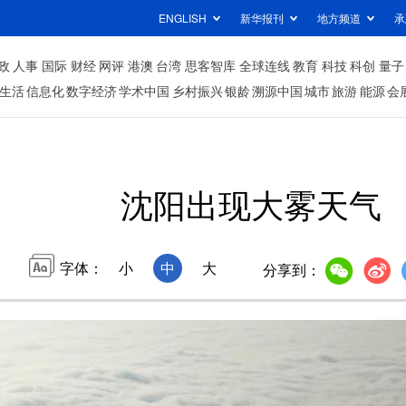
ENGLISH
新华报刊
地方频道
承
政
人事
国际
财经
网评
港澳
台湾
思客智库
全球连线
教育
科技
科创
量子
生活
信息化
数字经济
学术中国
乡村振兴
银龄
溯源中国
城市
旅游
能源
会
沈阳出现大雾天气
字体：
小
中
大
分享到：