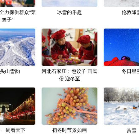
全力保供群众“菜
冰雪的乐趣
伦敦降
篮子”
头山雪韵
河北石家庄：包饺子 画民
冬日星
俗 迎冬至
·一周看天下
初冬时节景如画
赏雪