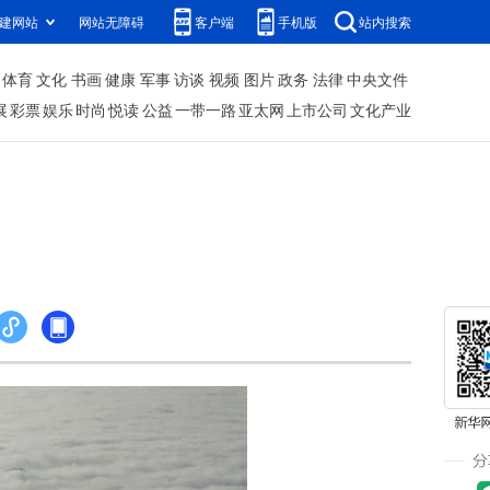
建网站
网站无障碍
客户端
手机版
站内搜索
体育
文化
书画
健康
军事
访谈
视频
图片
政务
法律
中央文件
展
彩票
娱乐
时尚
悦读
公益
一带一路
亚太网
上市公司
文化产业