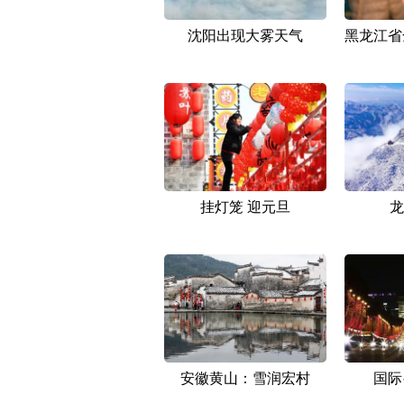
沈阳出现大雾天气
黑龙江省
挂灯笼 迎元旦
龙
安徽黄山：雪润宏村
国际