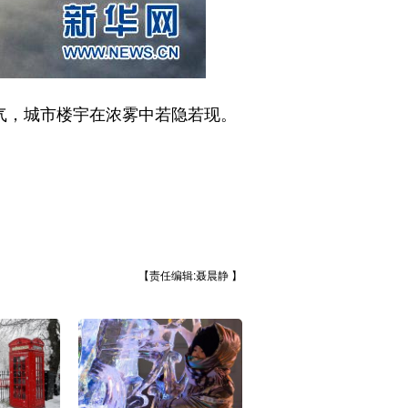
气，城市楼宇在浓雾中若隐若现。
【责任编辑:聂晨静 】