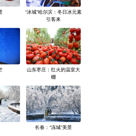
雪
“冰城”哈尔滨：冬日冰元素
引客来
空
山东枣庄：红火的温室大
棚
长春：“冻城”美景