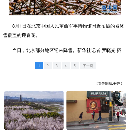
学术中国
乡村振兴
银龄
溯源中国
城市
旅游
能源
会展
3月1日在北京中国人民革命军事博物馆附近拍摄的被冰
雪覆盖的迎春花。
彩票
娱乐
时尚
悦读
公益
一带一路
亚太网
上市公司
当日，北京部分地区迎来降雪。新华社记者 罗晓光 摄
文化产业
1
2
3
4
5
下一页
地方频道
【责任编辑:王秀 】
北京
天津
河北
山西
辽宁
吉林
上海
江苏
浙江
安徽
福建
江西