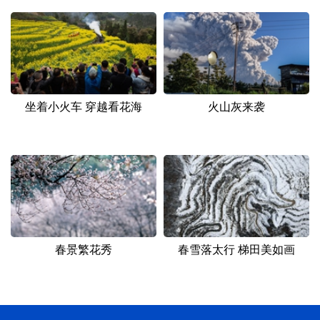
坐着小火车 穿越看花海
火山灰来袭
春景繁花秀
春雪落太行 梯田美如画