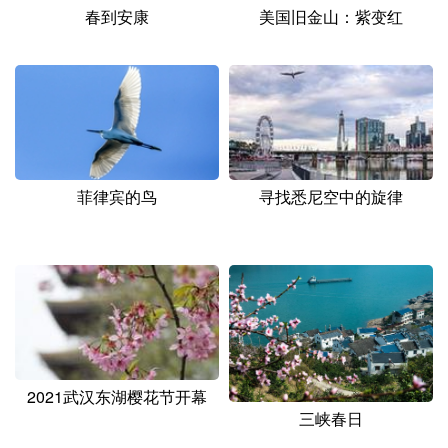
山东
河南
湖北
湖南
春到安康
美国旧金山：紫变红
广东
广西
海南
重庆
四川
贵州
云南
西藏
陕西
甘肃
青海
宁夏
新疆
内蒙古
黑龙江
菲律宾的鸟
寻找悉尼空中的旋律
多语种频道
English
Español
Français
عربى
Русский язык
日本語
한국어
Deutsch
Português
2021武汉东湖樱花节开幕
三峡春日