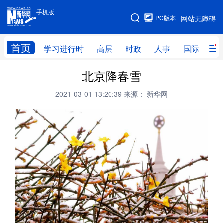
手机版
手机版
PC版本
网站无障碍
网站地图
首页
学习进行时
高层
时政
人事
国际
财
北京降春雪
学习进行时
高层
时政
人事
2021-03-01 13:20:39
来源： 新华网
国际
财经
网评
港澳
台湾
思客智库
全球连线
教育
科技
科创
量子
体育
文化
书画
健康
军事
访谈
视频
图片
政务
法律
中央文件
金融
汽车
食品
人居
信息化
数字经济