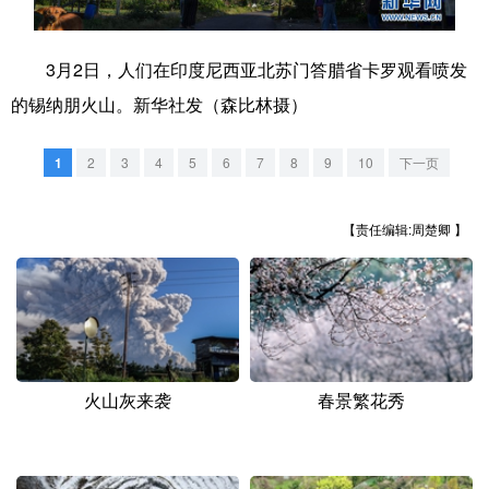
学术中国
乡村振兴
银龄
溯源中国
3月2日，人们在印度尼西亚北苏门答腊省卡罗观看喷发
城市
旅游
能源
会展
的锡纳朋火山。新华社发（森比林摄）
彩票
娱乐
时尚
悦读
1
2
3
4
5
6
7
8
9
10
下一页
公益
一带一路
亚太网
上市公司
文化产业
【责任编辑:周楚卿 】
地方频道
北京
天津
河北
山西
火山灰来袭
春景繁花秀
辽宁
吉林
上海
江苏
浙江
安徽
福建
江西