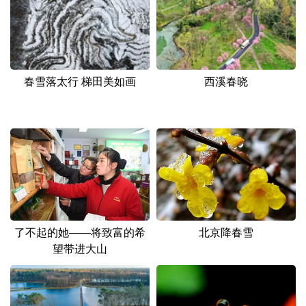
山东
河南
湖北
湖南
广东
广西
海南
重庆
四川
贵州
云南
西藏
春雪落太行 梯田美如画
西溪春晓
陕西
甘肃
青海
宁夏
新疆
内蒙古
黑龙江
多语种频道
English
Español
Français
عربى
Русский язык
日本語
한국어
了不起的她——将致富的希
北京降春雪
望带进大山
Deutsch
Português