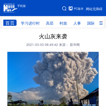
手机版
手机版
PC版本
网站无障碍
网站地图
首页
学习进行时
高层
时政
人事
国际
财
火山灰来袭
学习进行时
高层
时政
人事
2021-03-03 08:49:42
来源： 新华网
国际
财经
网评
港澳
台湾
思客智库
全球连线
教育
科技
科创
量子
体育
文化
书画
健康
军事
访谈
视频
图片
政务
法律
中央文件
金融
汽车
食品
人居
信息化
数字经济