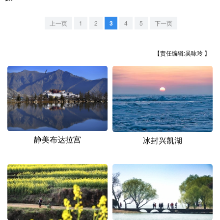
山东
河南
湖北
湖南
上一页
1
2
3
4
5
下一页
广东
广西
海南
重庆
四川
贵州
云南
西藏
【责任编辑:吴咏玲 】
陕西
甘肃
青海
宁夏
新疆
内蒙古
黑龙江
多语种频道
静美布达拉宫
冰封兴凯湖
English
Español
Français
عربى
Русский язык
日本語
한국어
Deutsch
Português