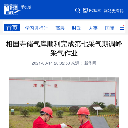
手机版
手机版
PC版本
网站无障碍
网站地图
首页
学习进行时
高层
时政
人事
国际
财
相国寺储气库顺利完成第七采气期调峰
学习进行时
高层
时政
人事
采气作业
国际
财经
网评
港澳
2021-03-14 20:32:53
来源： 新华网
台湾
思客智库
全球连线
教育
科技
科创
量子
体育
文化
书画
健康
军事
访谈
视频
图片
政务
法律
中央文件
金融
汽车
食品
人居
信息化
数字经济