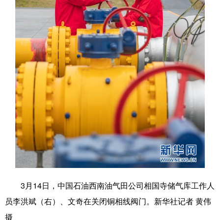
学术中国
乡村振兴
银龄
溯源中国
城市
旅游
能源
会展
彩票
娱乐
时尚
悦读
公益
一带一路
亚太网
上市公司
文化产业
地方频道
北京
天津
河北
山西
辽宁
吉林
上海
江苏
3月14日，中国石油西南油气田公司相国寺储气库工作人
员李洪斌（右）、文奇在关闭铜相线阀门。新华社记者 黄伟
浙江
安徽
福建
江西
摄