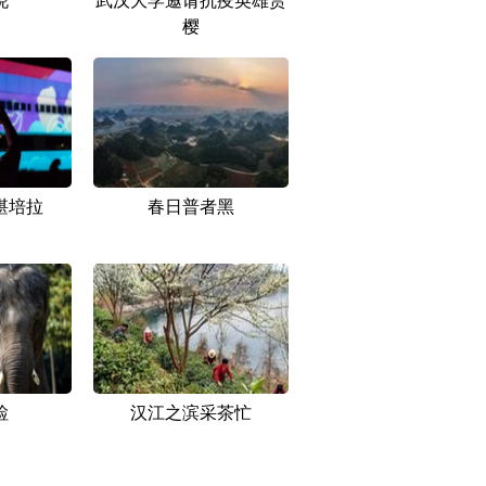
樱
堪培拉
春日普者黑
检
汉江之滨采茶忙