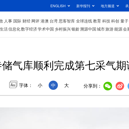
ENGLISH
新华报刊
地方频道
承
政
人事
国际
财经
网评
港澳
台湾
思客智库
全球连线
教育
科技
科创
量子
生活
信息化
数字经济
学术中国
乡村振兴
银龄
溯源中国
城市
旅游
能源
会
寺储气库顺利完成第七采气期
字体：
小
中
大
分享到：