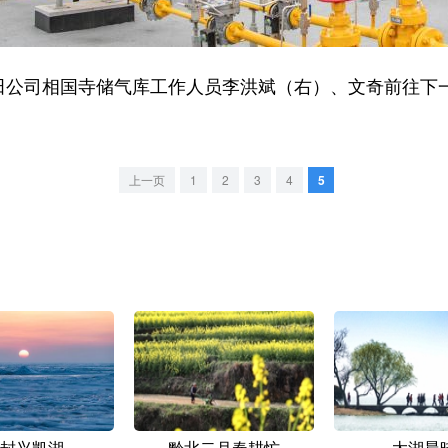
公司相国寺储气库工作人员李洪斌（右）、文奇前往下
上一页
1
2
3
4
5
封兴凯湖
黔北二月春耕忙
太湖晨