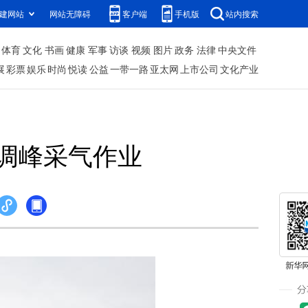
建网站
网站无障碍
客户端
手机版
站内搜索
体育
文化
书画
健康
军事
访谈
视频
图片
政务
法律
中央文件
展
彩票
娱乐
时尚
悦读
公益
一带一路
亚太网
上市公司
文化产业
调峰采气作业