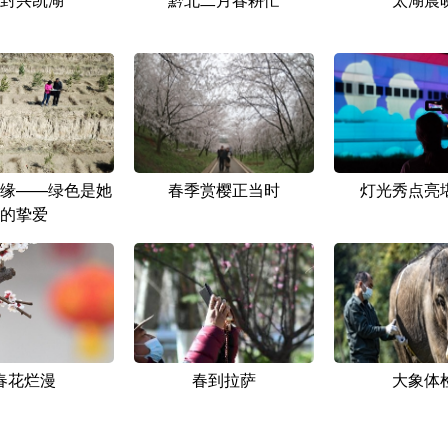
缘——绿色是她
春季赏樱正当时
灯光秀点亮
的挚爱
春花烂漫
春到拉萨
大象体