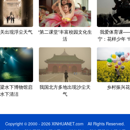
关出现浮尘天气
“第二课堂”丰富校园文化生
我爱体育课—
活
宁：花样少年 “
梁水下博物馆启
我国北方多地出现沙尘天
乡村振兴花
水下清洁
气
Copyright © 2000 - 2026 XINHUANET.com All Rights Reserved.