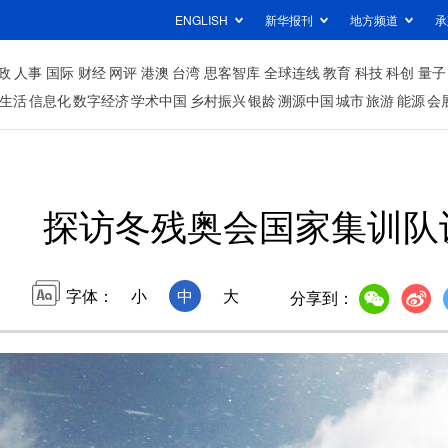
ENGLISH
新华报刊
地方频道
承
政
人事
国际
财经
网评
港澳
台湾
思客智库
全球连线
教育
科技
科创
量子
生活
信息化
数字经济
学术中国
乡村振兴
银龄
溯源中国
城市
旅游
能源
会
探访冬残奥会国家集训队
字体：
小
中
大
分享到：