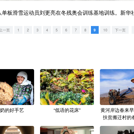
单板滑雪运动员刘更亮在冬残奥会训练基地训练。新华社
上一页
1
2
3
4
5
6
7
8
9
10
下一页
奶的好手艺
“低语的花床”
黄河岸边春来早
扶贫搬迁村的