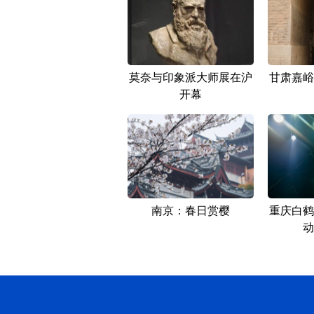
莫奈与印象派大师展在沪
甘肃嘉峪
开幕
南京：春日赏樱
重庆白鹤
动