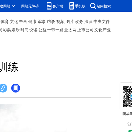
建网站
网站无障碍
客户端
手机版
站内搜索
体育
文化
书画
健康
军事
访谈
视频
图片
政务
法律
中央文件
展
彩票
娱乐
时尚
悦读
公益
一带一路
亚太网
上市公司
文化产业
训练