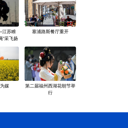
—江苏睢
塞浦路斯餐厅重开
绳”采飞扬
为媒
第二届福州西湖花朝节举
行