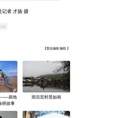
记者 才扬 摄
>>|
【责任编辑:施歌 】
——易地
雨后宏村景如画
春耕故事