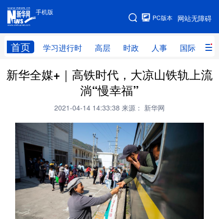
手机版
手机版
PC版本
网站无障碍
网站地图
首页
学习进行时
高层
时政
人事
国际
财
新华全媒+｜高铁时代，大凉山铁轨上流
学习进行时
高层
时政
人事
淌“慢幸福”
国际
财经
网评
港澳
2021-04-14 14:33:38
来源： 新华网
台湾
思客智库
全球连线
教育
科技
科创
量子
体育
文化
书画
健康
军事
访谈
视频
图片
政务
法律
中央文件
金融
汽车
食品
人居
信息化
数字经济