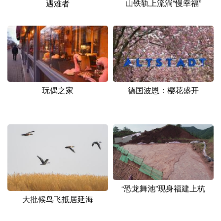
山铁轨上流淌“慢幸福”
遇难者
山东
河南
湖北
湖南
广东
广西
海南
重庆
四川
贵州
云南
西藏
陕西
甘肃
青海
宁夏
新疆
内蒙古
黑龙江
玩偶之家
德国波恩：樱花盛开
多语种频道
English
Español
Français
عربى
Русский язык
日本語
한국어
Deutsch
Português
“恐龙舞池”现身福建上杭
大批候鸟飞抵居延海