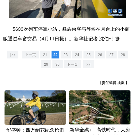
学术中国
乡村振兴
银龄
溯源中国
城市
旅游
能源
会展
5633次列车停靠小站，彝族乘客与等候在月台上的小商
彩票
娱乐
时尚
悦读
贩通过车窗交易（4月11日摄）。新华社记者 沈伯韩 摄
公益
一带一路
亚太网
上市公司
|<<
上一页
21
22
23
24
25
26
27
28
文化产业
29
30
下一页
>>|
【责任编辑:成岚 】
地方频道
北京
天津
河北
山西
辽宁
吉林
上海
江苏
浙江
安徽
福建
江西
新华全媒+｜高铁时代，大凉
华盛顿：四万绢花纪念枪击