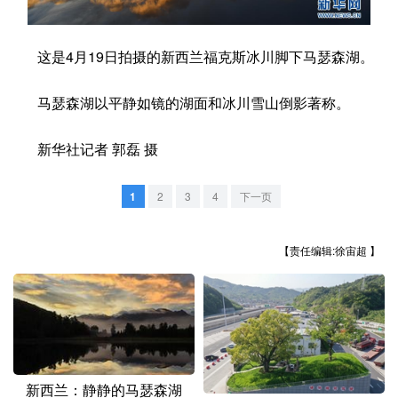
学术中国
乡村振兴
银龄
溯源中国
这是4月19日拍摄的新西兰福克斯冰川脚下马瑟森湖。
城市
旅游
能源
会展
马瑟森湖以平静如镜的湖面和冰川雪山倒影著称。
彩票
娱乐
时尚
悦读
公益
一带一路
亚太网
上市公司
新华社记者 郭磊 摄
文化产业
1
2
3
4
下一页
地方频道
【责任编辑:徐宙超 】
北京
天津
河北
山西
辽宁
吉林
上海
江苏
浙江
安徽
福建
江西
新西兰：静静的马瑟森湖