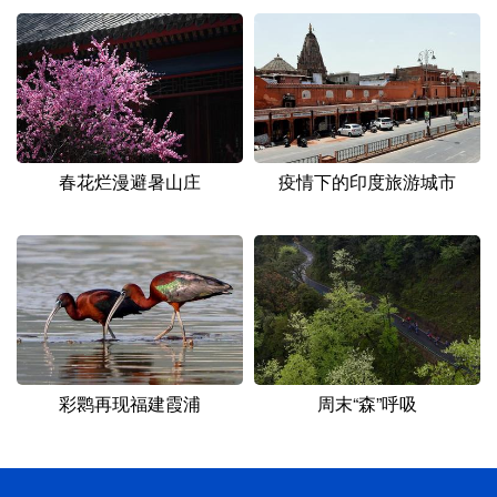
春花烂漫避暑山庄
疫情下的印度旅游城市
彩鹮再现福建霞浦
周末“森”呼吸