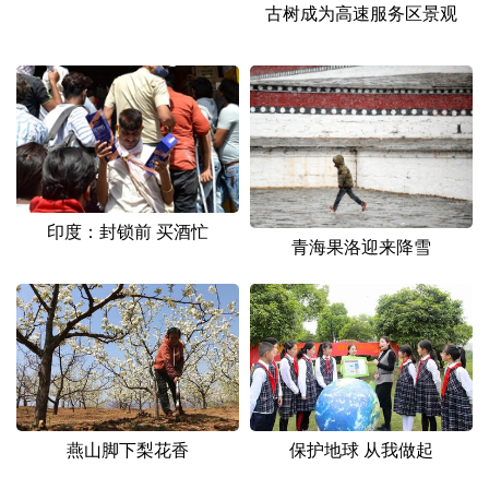
山东
河南
湖北
湖南
古树成为高速服务区景观
广东
广西
海南
重庆
四川
贵州
云南
西藏
陕西
甘肃
青海
宁夏
新疆
内蒙古
黑龙江
印度：封锁前 买酒忙
青海果洛迎来降雪
多语种频道
English
Español
Français
عربى
Русский язык
日本語
한국어
Deutsch
Português
燕山脚下梨花香
保护地球 从我做起