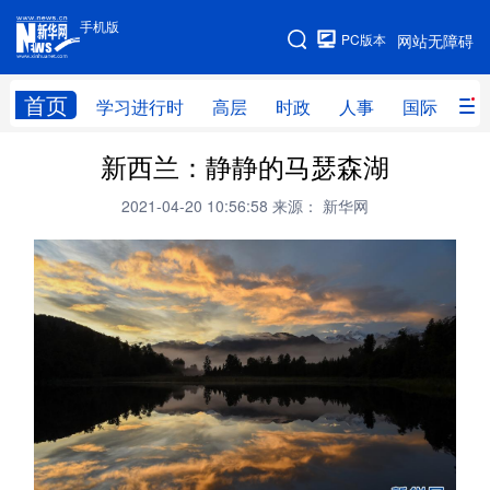
手机版
手机版
PC版本
网站无障碍
网站地图
首页
学习进行时
高层
时政
人事
国际
财
新西兰：静静的马瑟森湖
学习进行时
高层
时政
人事
2021-04-20 10:56:58
来源： 新华网
国际
财经
网评
港澳
台湾
思客智库
全球连线
教育
科技
科创
量子
体育
文化
书画
健康
军事
访谈
视频
图片
政务
法律
中央文件
金融
汽车
食品
人居
信息化
数字经济