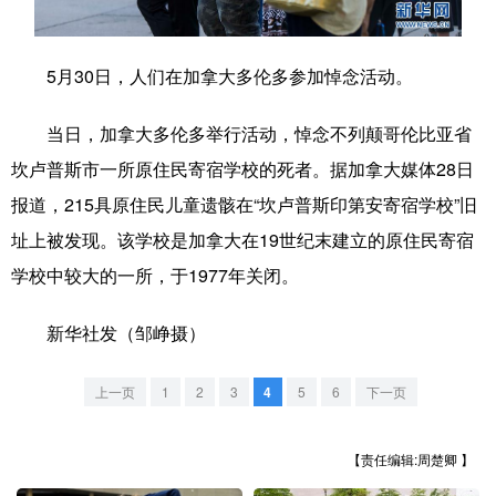
学术中国
乡村振兴
银龄
溯源中国
5月30日，人们在加拿大多伦多参加悼念活动。
城市
旅游
能源
会展
当日，加拿大多伦多举行活动，悼念不列颠哥伦比亚省
彩票
娱乐
时尚
悦读
坎卢普斯市一所原住民寄宿学校的死者。据加拿大媒体28日
公益
一带一路
亚太网
上市公司
报道，215具原住民儿童遗骸在“坎卢普斯印第安寄宿学校”旧
文化产业
址上被发现。该学校是加拿大在19世纪末建立的原住民寄宿
学校中较大的一所，于1977年关闭。
地方频道
新华社发（邹峥摄）
北京
天津
河北
山西
上一页
1
2
3
4
5
6
下一页
辽宁
吉林
上海
江苏
浙江
安徽
福建
江西
【责任编辑:周楚卿 】