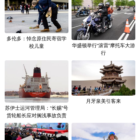
山东
河南
湖北
湖南
广东
广西
海南
重庆
四川
贵州
云南
西藏
多伦多：悼念原住民寄宿学
陕西
甘肃
青海
宁夏
华盛顿举行“滚雷”摩托车大游
校儿童
行
新疆
内蒙古
黑龙江
多语种频道
English
Español
Français
عربى
月牙泉美引客来
Русский язык
日本語
한국어
苏伊士运河管理局：“长赐”号
货轮船长应对搁浅事故负责
Deutsch
Português