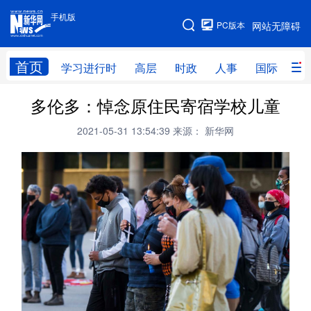
手机版
手机版
PC版本
网站无障碍
网站地图
首页
学习进行时
高层
时政
人事
国际
财
多伦多：悼念原住民寄宿学校儿童
学习进行时
高层
时政
人事
2021-05-31 13:54:39
来源： 新华网
国际
财经
网评
港澳
台湾
思客智库
全球连线
教育
科技
科创
量子
体育
文化
书画
健康
军事
访谈
视频
图片
政务
法律
中央文件
金融
汽车
食品
人居
信息化
数字经济