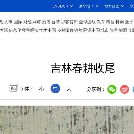
ENGLISH
新华报刊
地方频道
承
政
人事
国际
财经
网评
港澳
台湾
思客智库
全球连线
教育
科技
科创
量子
生活
信息化
数字经济
学术中国
乡村振兴
银龄
溯源中国
城市
旅游
能源
会
吉林春耕收尾
字体：
小
中
大
分享到：