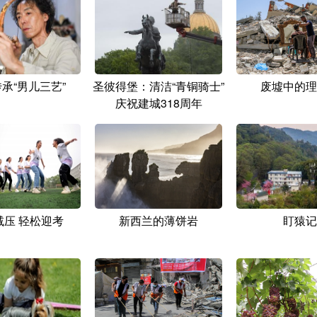
承“男儿三艺”
圣彼得堡：清洁“青铜骑士”
废墟中的理
庆祝建城318周年
减压 轻松迎考
新西兰的薄饼岩
盯猿记