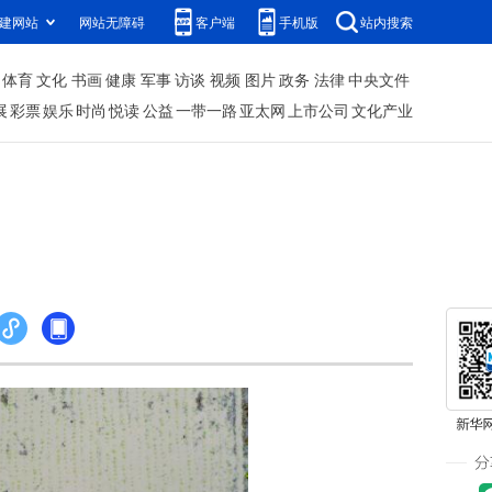
建网站
网站无障碍
客户端
手机版
站内搜索
体育
文化
书画
健康
军事
访谈
视频
图片
政务
法律
中央文件
展
彩票
娱乐
时尚
悦读
公益
一带一路
亚太网
上市公司
文化产业