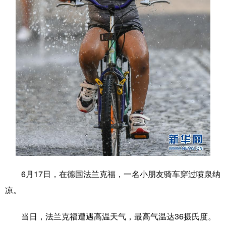
学术中国
乡村振兴
银龄
溯源中国
城市
旅游
能源
会展
彩票
娱乐
时尚
悦读
公益
一带一路
亚太网
上市公司
文化产业
地方频道
北京
天津
河北
山西
6月17日，在德国法兰克福，一名小朋友骑车穿过喷泉纳
辽宁
吉林
上海
江苏
凉。
浙江
安徽
福建
江西
当日，法兰克福遭遇高温天气，最高气温达36摄氏度。