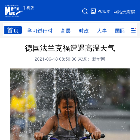
手机版
手机版
PC版本
网站无障碍
网站地图
首页
学习进行时
高层
时政
人事
国际
财
德国法兰克福遭遇高温天气
学习进行时
高层
时政
人事
2021-06-18 08:50:36
来源： 新华网
国际
财经
网评
港澳
台湾
思客智库
全球连线
教育
科技
科创
量子
体育
文化
书画
健康
军事
访谈
视频
图片
政务
法律
中央文件
金融
汽车
食品
人居
信息化
数字经济