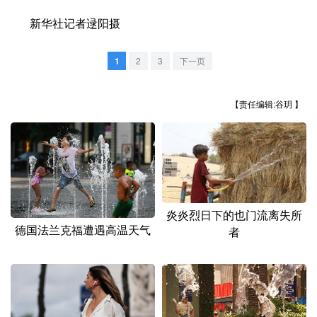
山东
河南
湖北
湖南
新华社记者逯阳摄
广东
广西
海南
重庆
1
2
3
下一页
四川
贵州
云南
西藏
陕西
甘肃
青海
宁夏
【责任编辑:谷玥 】
新疆
内蒙古
黑龙江
多语种频道
English
Español
Français
عربى
炎炎烈日下的也门流离失所
德国法兰克福遭遇高温天气
者
Русский язык
日本語
한국어
Deutsch
Português