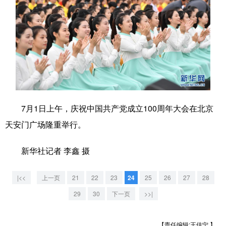
7月1日上午，庆祝中国共产党成立100周年大会在北京
天安门广场隆重举行。
新华社记者 李鑫 摄
|<<
上一页
21
22
23
24
25
26
27
28
29
30
下一页
>>|
【责任编辑:王佳宁 】