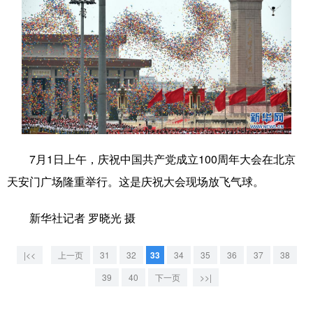
7月1日上午，庆祝中国共产党成立100周年大会在北京
天安门广场隆重举行。这是庆祝大会现场放飞气球。
新华社记者 罗晓光 摄
|<<
上一页
31
32
33
34
35
36
37
38
39
40
下一页
>>|