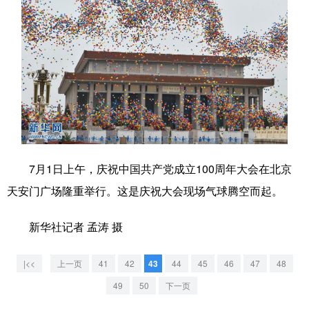
7月1日上午，庆祝中国共产党成立100周年大会在北京
天安门广场隆重举行。这是庆祝大会现场气球腾空而起。
新华社记者 孟涛 摄
|<<
上一页
41
42
43
44
45
46
47
48
49
50
下一页