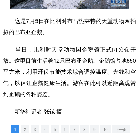
学术中国
乡村振兴
银龄
溯源中国
这是7月5日在比利时布吕热莱特的天堂动物园拍
城市
旅游
能源
会展
摄的巴布亚企鹅。
彩票
娱乐
时尚
悦读
当日，比利时天堂动物园企鹅馆正式向公众开
公益
一带一路
亚太网
上市公司
放。这里目前生活着12只巴布亚企鹅。企鹅馆占地850
文化产业
平方米，利用环保节能技术综合调控温度、光线和空
气，以保证企鹅健康生活。游客在此可以近距离观赏
地方频道
到企鹅的各种姿态。
北京
天津
河北
山西
新华社记者 张铖 摄
辽宁
吉林
上海
江苏
浙江
安徽
福建
江西
1
2
3
4
5
6
7
8
9
10
下一页