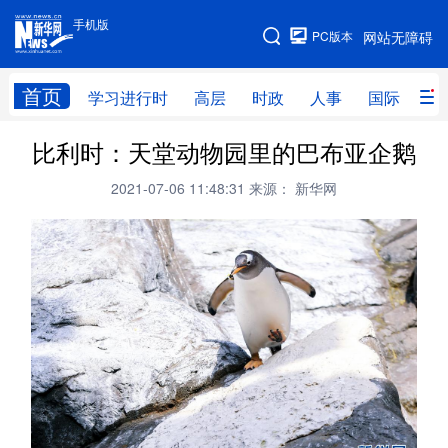
手机版
手机版
PC版本
网站无障碍
网站地图
首页
学习进行时
高层
时政
人事
国际
财
比利时：天堂动物园里的巴布亚企鹅
学习进行时
高层
时政
人事
2021-07-06 11:48:31
来源： 新华网
国际
财经
网评
港澳
台湾
思客智库
全球连线
教育
科技
科创
量子
体育
文化
书画
健康
军事
访谈
视频
图片
政务
法律
中央文件
金融
汽车
食品
人居
信息化
数字经济