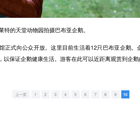
莱特的天堂动物园拍摄巴布亚企鹅。
式向公众开放。这里目前生活着12只巴布亚企鹅。企
，以保证企鹅健康生活。游客在此可以近距离观赏到企鹅
上一页
1
2
3
4
5
6
7
8
9
10