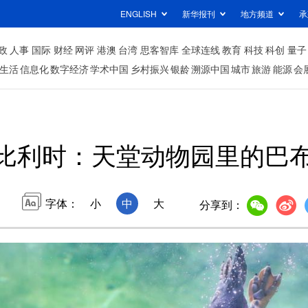
ENGLISH
新华报刊
地方频道
承
政
人事
国际
财经
网评
港澳
台湾
思客智库
全球连线
教育
科技
科创
量子
生活
信息化
数字经济
学术中国
乡村振兴
银龄
溯源中国
城市
旅游
能源
会
比利时：天堂动物园里的巴
字体：
小
中
大
分享到：