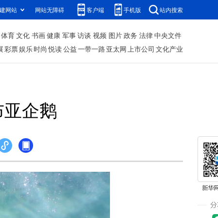
建网站
网站无障碍
客户端
手机版
站内搜索
体育
文化
书画
健康
军事
访谈
视频
图片
政务
法律
中央文件
展
彩票
娱乐
时尚
悦读
公益
一带一路
亚太网
上市公司
文化产业
布亚企鹅