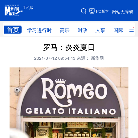
手机版
手机版
PC版本
网站无障碍
网站地图
首页
学习进行时
高层
时政
人事
国际
财
罗马：炎炎夏日
学习进行时
高层
时政
人事
2021-07-12 09:54:43
来源： 新华网
国际
财经
网评
港澳
台湾
思客智库
全球连线
教育
科技
科创
量子
体育
文化
书画
健康
军事
访谈
视频
图片
政务
法律
中央文件
金融
汽车
食品
人居
信息化
数字经济