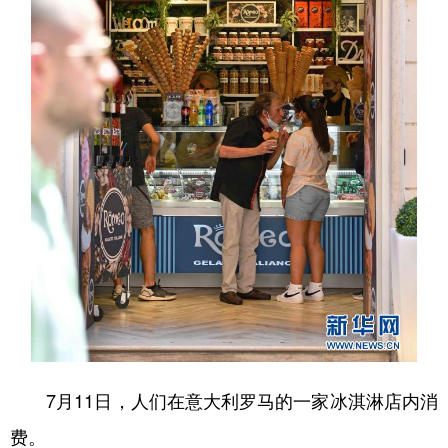
学术中国
乡村振兴
银龄
溯源中国
城市
旅游
能源
会展
彩票
娱乐
时尚
悦读
公益
一带一路
亚太网
上市公司
文化产业
地方频道
北京
天津
河北
山西
辽宁
吉林
上海
江苏
7月11日，人们在意大利罗马的一家冰淇淋店内消
浙江
安徽
福建
江西
费。