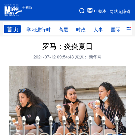
手机版
手机版
PC版本
网站无障碍
网站地图
首页
学习进行时
高层
时政
人事
国际
财
罗马：炎炎夏日
学习进行时
高层
时政
人事
2021-07-12 09:54:43
来源： 新华网
国际
财经
网评
港澳
台湾
思客智库
全球连线
教育
科技
科创
量子
体育
文化
书画
健康
军事
访谈
视频
图片
政务
法律
中央文件
金融
汽车
食品
人居
信息化
数字经济