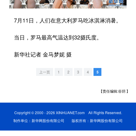
学术中国
乡村振兴
银龄
溯源中国
7月11日，人们在意大利罗马吃冰淇淋消暑。
城市
旅游
能源
会展
当日，罗马最高气温达到32摄氏度。
彩票
娱乐
时尚
悦读
公益
一带一路
亚太网
上市公司
新华社记者 金马梦妮 摄
文化产业
上一页
1
2
3
4
5
地方频道
【责任编辑:谷玥 】
北京
天津
河北
山西
辽宁
吉林
上海
江苏
Copyright © 2000 - 2026 XINHUANET.com All Rights Reserved.
制作单位：新华网股份有限公司 版权所有：新华网股份有限公司
浙江
安徽
福建
江西