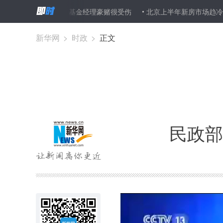
股”成双刃剑 基金经理豪赌很受伤
北京上半年新房市场趋冷
上海
新华网
>
时政
>
正文
民政部