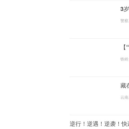
3
警察
【
铁岭
藏
云南
逆行！逆遇！逆袭！快