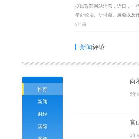
据民政部网站消息，近日，一些
举办论坛、研讨会、展会以及评
性。
9年前
新闻
评论
向
推荐
5年
新闻
财经
官
国际
5年
网评