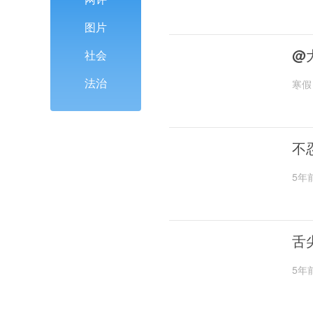
图片
@
社会
法治
寒假
不
5年
舌
5年