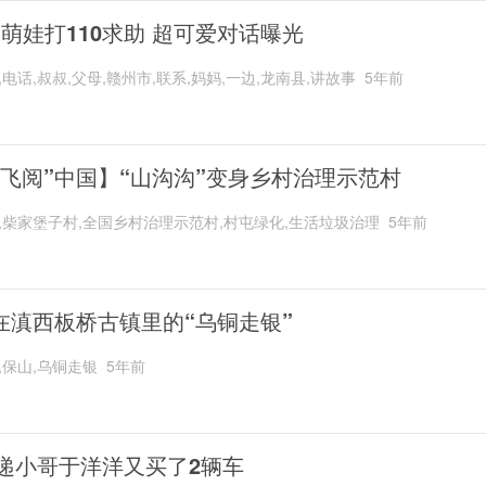
岁萌娃打110求助 超可爱对话曝光
,电话,叔叔,父母,赣州市,联系,妈妈,一边,龙南县,讲故事
5年前
“飞阅”中国】“山沟沟”变身乡村治理示范村
,柴家堡子村,全国乡村治理示范村,村屯绿化,生活垃圾治理
5年前
在滇西板桥古镇里的“乌铜走银”
,保山,乌铜走银
5年前
递小哥于洋洋又买了2辆车