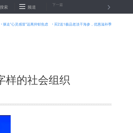
下一篇
一线城市偃旗息鼓 三四线城市警惕风险
搜索
频道
花式扣毕业证，会令大学办学
驱走"心灵感冒"远离抑郁焦虑
买2送1极品老淡干海参，优惠滋补季
字样的社会组织