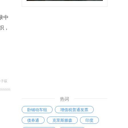
录中
组织，
潘子荻
热词
卧铺动车组
增值税普通发票
债券通
克里斯滕森
印度