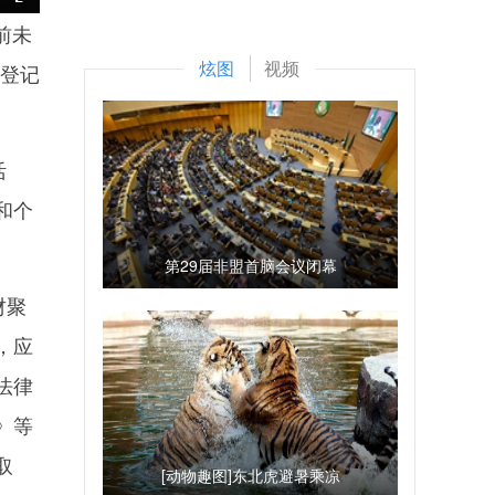
前未
炫图
视频
部登记
活
和个
第29届非盟首脑会议闭幕
财聚
，应
法律
》等
取
[动物趣图]东北虎避暑乘凉