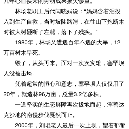
几年心血换来的劳动成果损失惨重。
林场老职工后代闫晓娟说：“妈妈含着泪投
入到生产自救，当时坡陡路滑，在往山下拖断木
时被大树砸断了左腿，落下了残疾。”
1980年，林场又遭遇百年不遇的大旱，12
万亩树木旱死。
毁了，从头再来。面对一次次灾难，塞罕坝
人没被击垮。
凭着超常的恒心和意志，塞罕坝人仅仅用了
20年，就造林96万亩，总量3.2亿多株。
一道坚实的生态屏障再次拔地而起，浑善达
克沙地的南侵步伐戛然而止。
2000年，刘琨老人最后一次上坝，望着郁郁