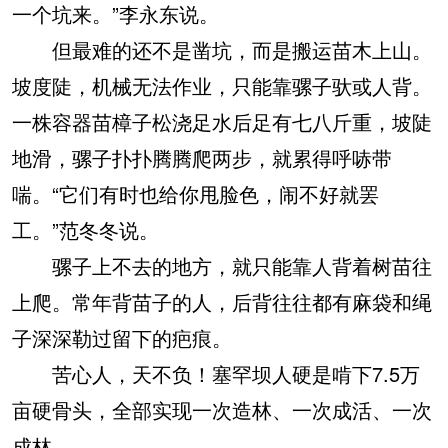
一个坑来。”李永东说。
但最难的还不是凿坑，而是搬运苗木上山。
坡度陡，机械无法作业，只能靠骡子驮或人背。
一株容器苗樟子松浇足水后足有七八斤重，坡陡
地滑，骡子扑扑腾腾爬两步，就累得呼哧带
喘。“它们有时也给你甩脸色，闹不好就罢
工。”范冬冬说。
骡子上不去的地方，就只能靠人背着树苗往
上爬。常年背苗子的人，后背往往都有麻袋和绳
子深深勒过留下的疤痕。
苦心人，天不负！塞罕坝人硬是啃下7.5万
亩硬骨头，全部实现一次造林、一次成活、一次
成林。