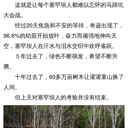
这就是让每个塞罕坝人都难以忘怀的马蹄坑
大会战。
经过20天焦急和不安的等待，奇迹出现了，
96.6%的幼苗开始放叶，奋力而顽强地伸向天
空，塞罕坝人在汗水与泪水交织中欢呼雀跃。
５年过去了，绿色不断萌发，希望不断升
腾。
十年过去了，60多万亩树木让濯濯童山换了
人间。
但上天对塞罕坝人的考验并没有结束。