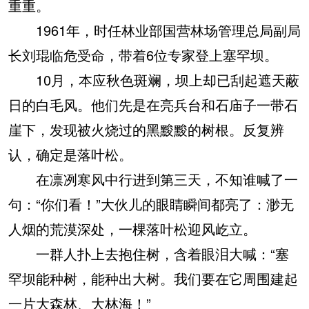
重重。
1961年，时任林业部国营林场管理总局副局
长刘琨临危受命，带着6位专家登上塞罕坝。
10月，本应秋色斑斓，坝上却已刮起遮天蔽
日的白毛风。他们先是在亮兵台和石庙子一带石
崖下，发现被火烧过的黑黢黢的树根。反复辨
认，确定是落叶松。
在凛冽寒风中行进到第三天，不知谁喊了一
句：“你们看！”大伙儿的眼睛瞬间都亮了：渺无
人烟的荒漠深处，一棵落叶松迎风屹立。
一群人扑上去抱住树，含着眼泪大喊：“塞
罕坝能种树，能种出大树。我们要在它周围建起
一片大森林、大林海！”