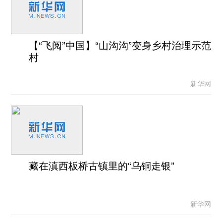
【“飞阅”中国】“山沟沟”变身乡村治理示范
村
新华网
藏在滇西板桥古镇里的“乌铜走银”
新华网