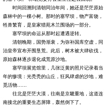
时间回溯到清朝同治年间，她还是茫茫原始
森林中的一棵小树。那时的塞罕坝，物产富饶，
牲兽繁育，是皇家猎苑木兰围场的一部分。
塞罕坝的命运从那时起遭遇逆转。
清朝晚期，国势渐衰，为弥补国库空虚，同
治皇帝宣布开围垦荒。此后，树木被大肆砍伐，
原始森林逐步退化成荒原沙地。
塞罕坝展览馆里，几张泛黄的照片记录着当
年的惨境：光秃秃的山丘，狂风肆虐的沙地，难
觅活物……
往北是茫茫大漠，往南是京畿重地，这道连
南接北的重要生态屏障，轰然倒下了。