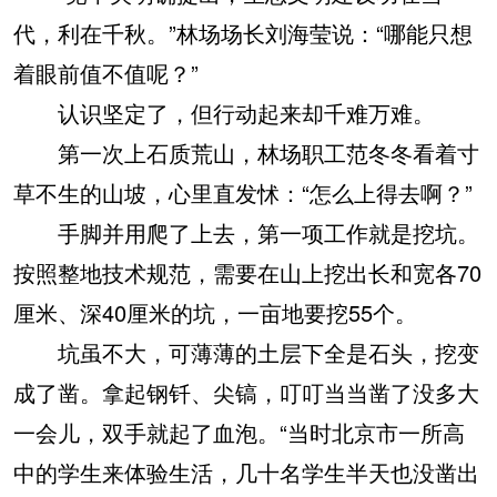
代，利在千秋。”林场场长刘海莹说：“哪能只想
着眼前值不值呢？”
认识坚定了，但行动起来却千难万难。
第一次上石质荒山，林场职工范冬冬看着寸
草不生的山坡，心里直发怵：“怎么上得去啊？”
手脚并用爬了上去，第一项工作就是挖坑。
按照整地技术规范，需要在山上挖出长和宽各70
厘米、深40厘米的坑，一亩地要挖55个。
坑虽不大，可薄薄的土层下全是石头，挖变
成了凿。拿起钢钎、尖镐，叮叮当当凿了没多大
一会儿，双手就起了血泡。“当时北京市一所高
中的学生来体验生活，几十名学生半天也没凿出