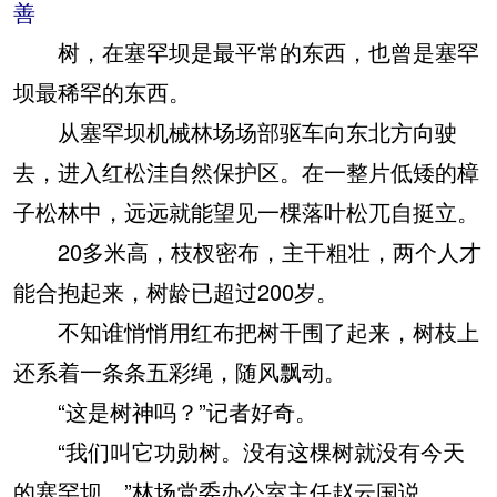
善
树，在塞罕坝是最平常的东西，也曾是塞罕
坝最稀罕的东西。
从塞罕坝机械林场场部驱车向东北方向驶
去，进入红松洼自然保护区。在一整片低矮的樟
子松林中，远远就能望见一棵落叶松兀自挺立。
20多米高，枝杈密布，主干粗壮，两个人才
能合抱起来，树龄已超过200岁。
不知谁悄悄用红布把树干围了起来，树枝上
还系着一条条五彩绳，随风飘动。
“这是树神吗？”记者好奇。
“我们叫它功勋树。没有这棵树就没有今天
的塞罕坝。”林场党委办公室主任赵云国说。