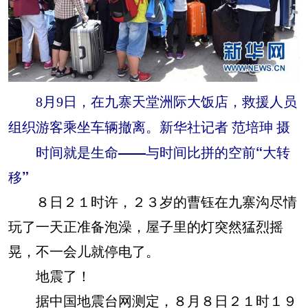
8月9日，在九寨天堂洲际大饭店，救援人员
组织游客乘坐车辆撤离。新华社记者 范培珅 摄
时间就是生命——与时间比拼的空前“大转
移”
８日２１时许，２３岁的曹钰在九寨沟尽情
玩了一天正准备泡澡，屋子里的灯突然猛烈摇
晃，不一会儿就停电了。
地震了！
据中国地震台网测定，８月８日２１时１９