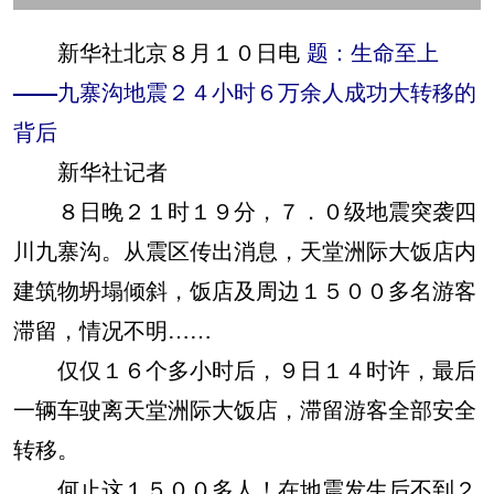
新华社北京８月１０日电
题：生命至上
——九寨沟地震２４小时６万余人成功大转移的
背后
新华社记者
８日晚２１时１９分，７．０级地震突袭四
川九寨沟。从震区传出消息，天堂洲际大饭店内
建筑物坍塌倾斜，饭店及周边１５００多名游客
滞留，情况不明……
仅仅１６个多小时后，９日１４时许，最后
一辆车驶离天堂洲际大饭店，滞留游客全部安全
转移。
何止这１５００多人！在地震发生后不到２