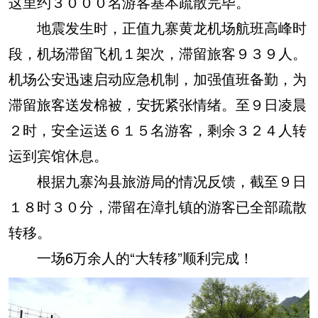
这里约３０００名游客基本疏散完毕。
地震发生时，正值九寨黄龙机场航班高峰时
段，机场滞留飞机１架次，滞留旅客９３９人。
机场公安迅速启动应急机制，加强值班备勤，为
滞留旅客送发棉被，安抚紧张情绪。至９日凌晨
２时，安全运送６１５名游客，剩余３２４人转
运到宾馆休息。
根据九寨沟县旅游局的情况反馈，截至９日
１８时３０分，滞留在漳扎镇的游客已全部疏散
转移。
一场6万余人的“大转移”顺利完成！