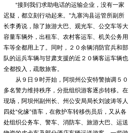
“接到我们求助电话的运输企业，没有一家
迟疑，都立刻行动起来。”九寨沟县运管所副所
长李勇说，除了旅游大巴、观光车、公交车等大
容量车辆外，出租车、农村客运车、机关公务用
车等全都用上了。同时，２０余辆消防官兵和部
队的运兵车辆与甘肃支援的近２０辆客运车辆也
全都投入，疏散旅客。
从９日９时开始，阿坝州公安特警抽调５０
多名警力维持秩序，分批组织游客逐步转移。在
现场，阿坝州副州长、州公安局局长刘波涛等人
四处“化缘”借车，在救护车转移伤员后，又从各
处组织公务车、警车、消防车、旅游大巴、运送
物资的皮卡车及部分酒店车辆运送游客，一些游