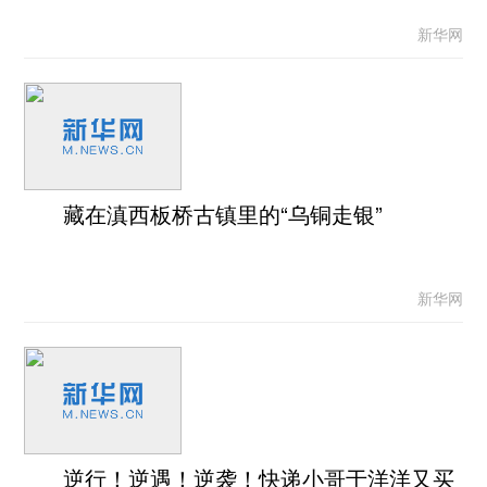
新华网
藏在滇西板桥古镇里的“乌铜走银”
新华网
逆行！逆遇！逆袭！快递小哥于洋洋又买