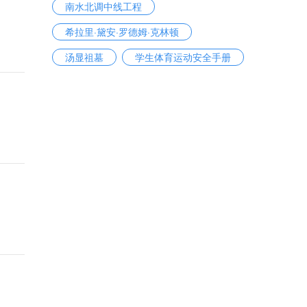
南水北调中线工程
希拉里·黛安·罗德姆·克林顿
汤显祖墓
学生体育运动安全手册
沪兰空中大通道
盲人