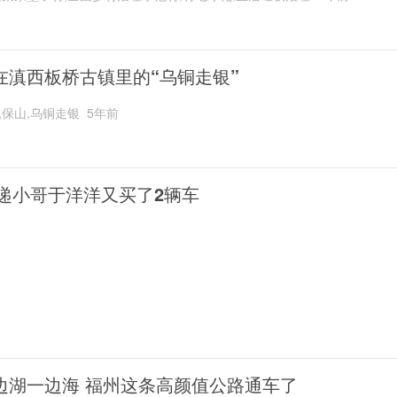
在滇西板桥古镇里的“乌铜走银”
,保山,乌铜走银
5年前
递小哥于洋洋又买了2辆车
边湖一边海 福州这条高颜值公路通车了