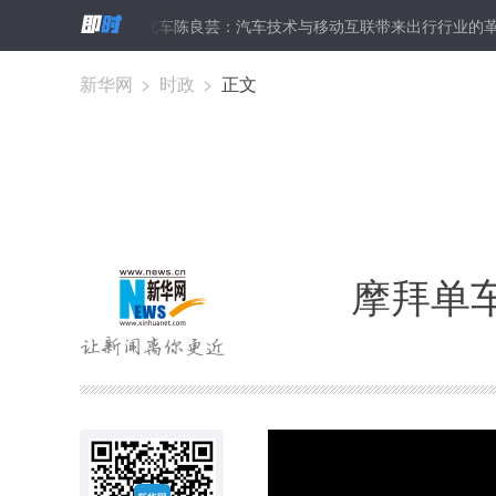
交通
神州优车陈良芸：汽车技术与移动互联带来出行行业的革命
新华网
>
时政
>
正文
摩拜单