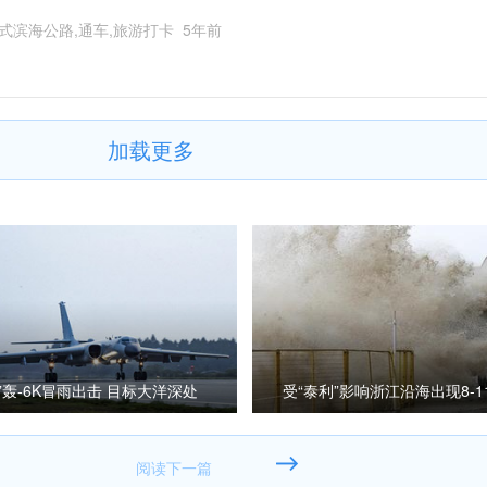
式滨海公路,通车,旅游打卡
5年前
加载更多
”轰-6K冒雨出击 目标大洋深处
受“泰利”影响浙江沿海出现8-1