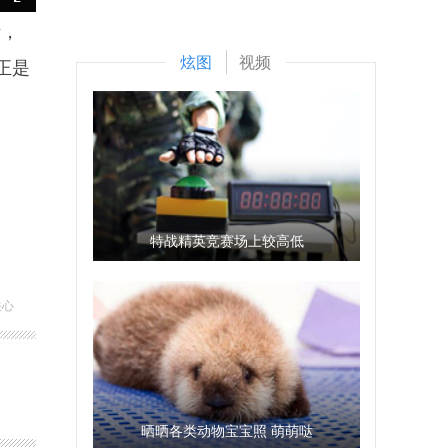
活，
炫图
视频
正是
特战精英竞赛场上较高低
关心
晒晒各类动物宝宝照 萌萌哒