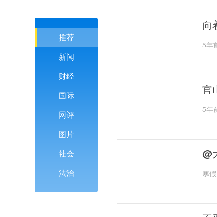
向
推荐
5年
新闻
财经
官
国际
5年
网评
图片
@
社会
法治
寒假