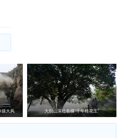
1级大风
大别山深处有棵“千年桂花王”