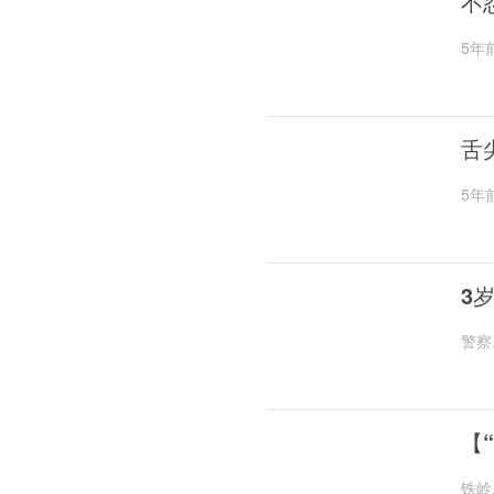
不
5年
舌
5年
3
警察
【
铁岭