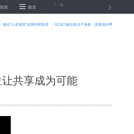
下一篇
未来出行成为车与车之间的“对话”
搜索
频道
高通“黑科技”：最理想的出行方式
驱走"心灵感冒"远离抑郁焦虑
买2送1极品老淡干海参，优惠滋补季
位让共享成为可能