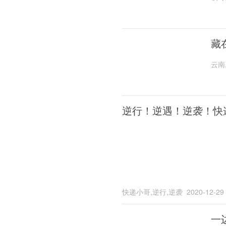
藏
云南
逆行！逆遇！逆袭！快
快递小哥,逆行,逆袭
2020-12-29
一