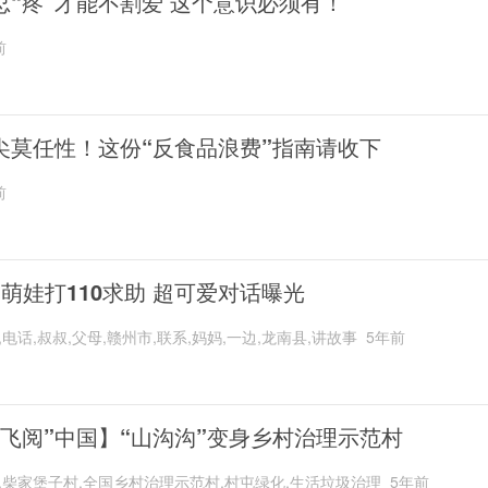
忍“疼”才能不割爱 这个意识必须有！
前
尖莫任性！这份“反食品浪费”指南请收下
前
岁萌娃打110求助 超可爱对话曝光
,电话,叔叔,父母,赣州市,联系,妈妈,一边,龙南县,讲故事
5年前
“飞阅”中国】“山沟沟”变身乡村治理示范村
,柴家堡子村,全国乡村治理示范村,村屯绿化,生活垃圾治理
5年前