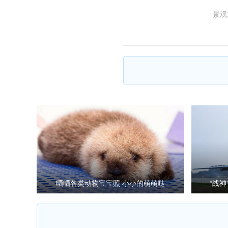
景观
晒晒各类动物宝宝照 小小的萌萌哒
“战神