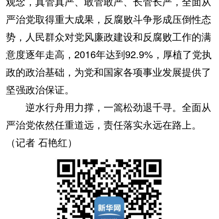
观念，真管真严、敢管敢严、长管长严，全面从
严治党取得重大成果，反腐败斗争形成压倒性态
势，人民群众对党风廉政建设和反腐败工作的满
意度逐年走高，2016年达到92.9%，厚植了党执
政的政治基础，为党和国家各项事业发展提供了
坚强政治保证。
逆水行舟用力撑，一篙松劲退千寻。全面从
严治党依然任重道远，责任落实永远在路上。
（记者 石艳红）