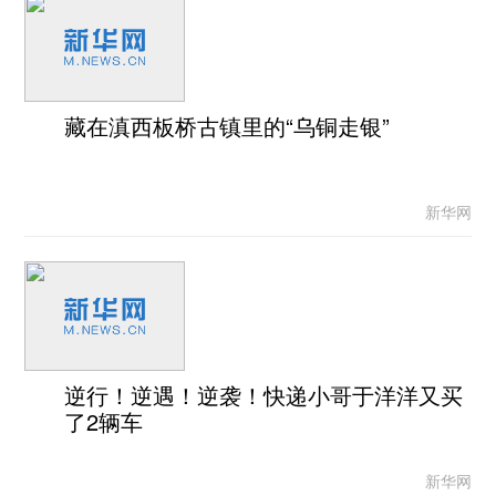
藏在滇西板桥古镇里的“乌铜走银”
新华网
逆行！逆遇！逆袭！快递小哥于洋洋又买
了2辆车
新华网