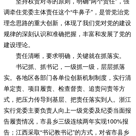
坚持权责对等的原则，明确“两个责任”，强
调牵住党委主体责任这个“牛鼻子”，是管党治党
理念思路的重大创新，体现了我们党对党的建设
规律的深刻认识和准确把握，丰富和发展了党的
建设理论。
责任清晰，要求明确，关键就在抓落实。
书记抓、抓书记，一级抓一级，层层抓落
实。各地区各部门各单位创新机制制度，实行清
单定责、项目履责、检查督责、追责问责等方
式，把压力传导到基层、把责任落实到人。浙江
实行党委主要负责人向上一级党委及纪委当面报
告履责情况，市县乡三级连续两年实现100%报
告；江西采取“书记教书记”的方式，对省市县乡