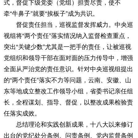
式，督促下级党委（党组）担责尽责，使不
牵“牛鼻子”就要“挨板子”成为共识。
督促责任担当，巡视监督发挥威力。中央巡
视组将“两个责任”落实情况纳入监督检查重点，
突出“关键少数”尤其是一把手的责任，让被巡视
党组织和领导干部在面对面的压力传导中，增强
全面从严治党的责任意识。针对中央巡视组提出
的“两个责任”落实不力等问题，云南、安徽、山
东等地成立整改工作领导小组，省委书记亲任组
长，全程谋划、指导、督促，以整改成果检验责
任落实成效。
总结理论和实践创新成果，十八大以来修订
出台的党纪处分条例、问责条例、党内监督条例