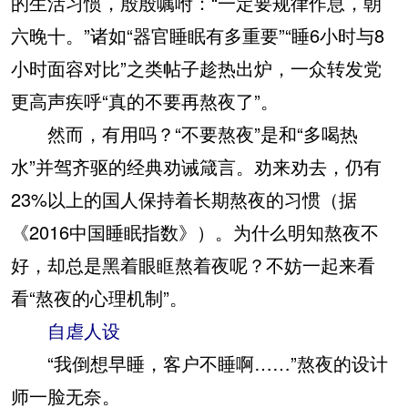
的生活习惯，殷殷嘱咐：“一定要规律作息，朝
六晚十。”诸如“器官睡眠有多重要”“睡6小时与8
小时面容对比”之类帖子趁热出炉，一众转发党
更高声疾呼“真的不要再熬夜了”。
然而，有用吗？“不要熬夜”是和“多喝热
水”并驾齐驱的经典劝诫箴言。劝来劝去，仍有
23%以上的国人保持着长期熬夜的习惯（据
《2016中国睡眠指数》）。为什么明知熬夜不
好，却总是黑着眼眶熬着夜呢？不妨一起来看
看“熬夜的心理机制”。
自虐人设
“我倒想早睡，客户不睡啊……”熬夜的设计
师一脸无奈。