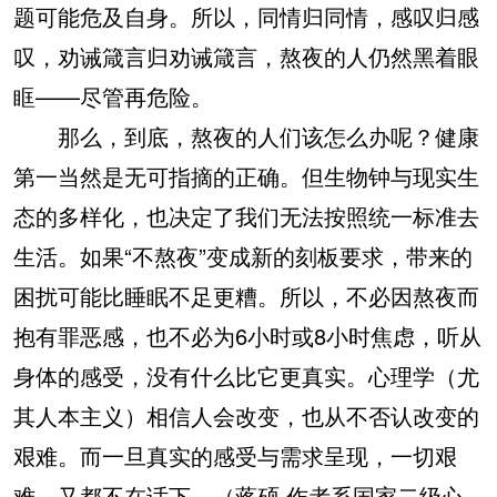
题可能危及自身。所以，同情归同情，感叹归感
叹，劝诫箴言归劝诫箴言，熬夜的人仍然黑着眼
眶——尽管再危险。
那么，到底，熬夜的人们该怎么办呢？健康
第一当然是无可指摘的正确。但生物钟与现实生
态的多样化，也决定了我们无法按照统一标准去
生活。如果“不熬夜”变成新的刻板要求，带来的
困扰可能比睡眠不足更糟。所以，不必因熬夜而
抱有罪恶感，也不必为6小时或8小时焦虑，听从
身体的感受，没有什么比它更真实。心理学（尤
其人本主义）相信人会改变，也从不否认改变的
艰难。而一旦真实的感受与需求呈现，一切艰
难，又都不在话下。（蒋硕 作者系国家二级心