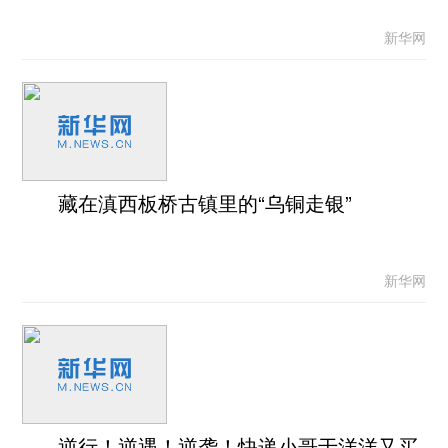
新华网
藏在滇西板桥古镇里的“乌铜走银”
新华网
逆行！逆遇！逆袭！快递小哥于洋洋又买